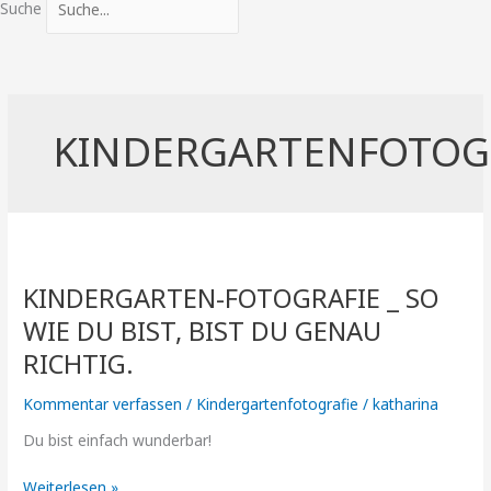
Suche
KINDERGARTENFOTOG
KINDERGARTEN-
FOTOGRAFIE
KINDERGARTEN-FOTOGRAFIE _ SO
_
So
WIE DU BIST, BIST DU GENAU
wie
RICHTIG.
du
bist,
Kommentar verfassen
/
Kindergartenfotografie
/
katharina
bist
du
Du bist einfach wunderbar!
genau
richtig.
Weiterlesen »