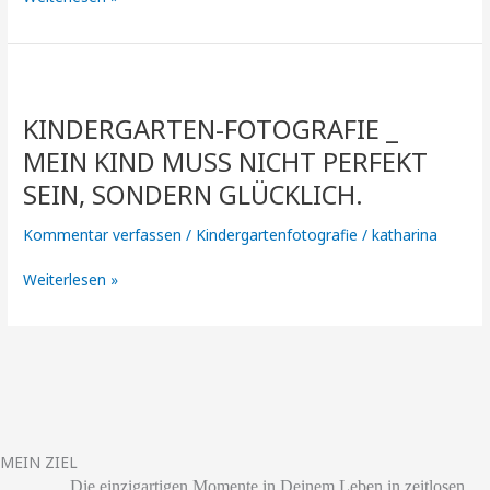
Kindergarten-
Fotografie
KINDERGARTEN-FOTOGRAFIE _
_
Mein
MEIN KIND MUSS NICHT PERFEKT
Kind
SEIN, SONDERN GLÜCKLICH.
muss
nicht
Kommentar verfassen
/
Kindergartenfotografie
/
katharina
perfekt
sein,
Weiterlesen »
sondern
glücklich.
MEIN ZIEL
Die einzigartigen
Momente
in Deinem Leben
in zeitlosen