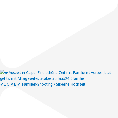
💕L O V E 💕 Familien-Shooting / Silberne Hochzeit