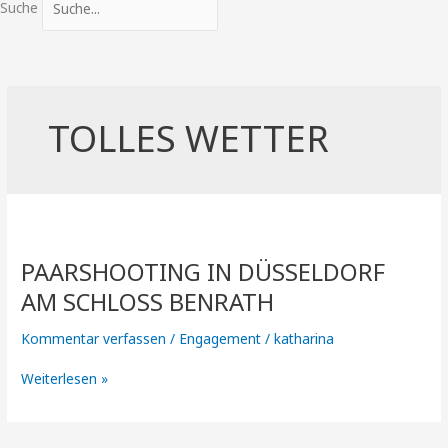
Suche
TOLLES WETTER
PaarShooting
in
PAARSHOOTING IN DÜSSELDORF
Düsseldorf
am
AM SCHLOSS BENRATH
Schloss
Benrath
Kommentar verfassen
/
Engagement
/
katharina
Weiterlesen »