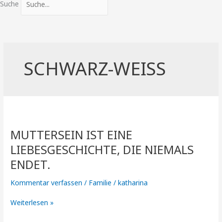
Suche
SCHWARZ-WEISS
Muttersein
ist
MUTTERSEIN IST EINE
eine
Liebesgeschichte,
LIEBESGESCHICHTE, DIE NIEMALS
die
ENDET.
niemals
endet.
Kommentar verfassen
/
Familie
/
katharina
Weiterlesen »