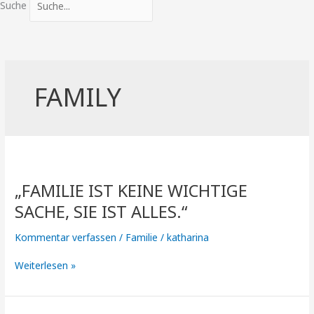
Suche
FAMILY
„Familie
ist
„FAMILIE IST KEINE WICHTIGE
keine
wichtige
SACHE, SIE IST ALLES.“
Sache,
sie
Kommentar verfassen
/
Familie
/
katharina
ist
alles.“
Weiterlesen »