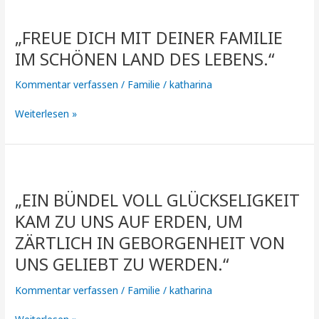
„Freue
dich
„FREUE DICH MIT DEINER FAMILIE
mit
deiner
IM SCHÖNEN LAND DES LEBENS.“
Familie
im
Kommentar verfassen
/
Familie
/
katharina
schönen
Land
Weiterlesen »
des
Lebens.“
„Ein
Bündel
„EIN BÜNDEL VOLL GLÜCKSELIGKEIT
voll
Glückseligkeit
KAM ZU UNS AUF ERDEN, UM
kam
ZÄRTLICH IN GEBORGENHEIT VON
zu
UNS GELIEBT ZU WERDEN.“
uns
auf
Kommentar verfassen
/
Familie
/
katharina
Erden,
um