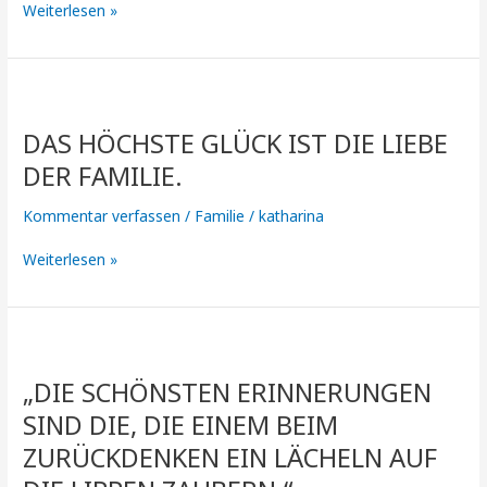
Weiterlesen »
Das
höchste
DAS HÖCHSTE GLÜCK IST DIE LIEBE
Glück
ist
DER FAMILIE.
die
Liebe
Kommentar verfassen
/
Familie
/
katharina
der
Familie.
Weiterlesen »
„DIE
SCHÖNSTEN
„DIE SCHÖNSTEN ERINNERUNGEN
ERINNERUNGEN
SIND
SIND DIE, DIE EINEM BEIM
DIE,
ZURÜCKDENKEN EIN LÄCHELN AUF
DIE
EINEM