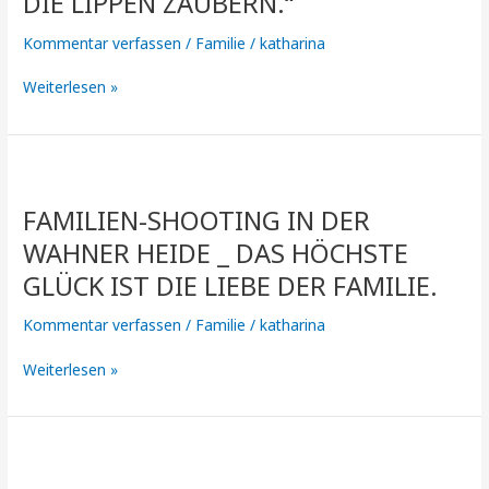
DIE LIPPEN ZAUBERN.“
BEIM
Kommentar verfassen
/
Familie
/
katharina
ZURÜCKDENKEN
EIN
Weiterlesen »
LÄCHELN
AUF
DIE
LIPPEN
Familien-
ZAUBERN.“
Shooting
FAMILIEN-SHOOTING IN DER
in
der
WAHNER HEIDE _ DAS HÖCHSTE
Wahner
GLÜCK IST DIE LIEBE DER FAMILIE.
Heide
_
Kommentar verfassen
/
Familie
/
katharina
Das
höchste
Weiterlesen »
Glück
ist
die
Die
Liebe
Familie
der