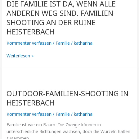
DIE FAMILIE IST DA, WENN ALLE
ist
Familie.
da,
ANDEREN WEG SIND. FAMILIEN-
wenn
SHOOTING AN DER RUINE
alle
HEISTERBACH
anderen
weg
Kommentar verfassen
/
Familie
/
katharina
sind.
Familien-
Weiterlesen »
Shooting
an
der
Ruine
OUTDOOR-
Heisterbach
Familien-
OUTDOOR-FAMILIEN-SHOOTING IN
Shooting
in
HEISTERBACH
Heisterbach
Kommentar verfassen
/
Familie
/
katharina
Familie ist wie ein Baum. Die Zweige können in
unterschiedliche Richtungen wachsen, doch die Wurzeln halten
zusammen.