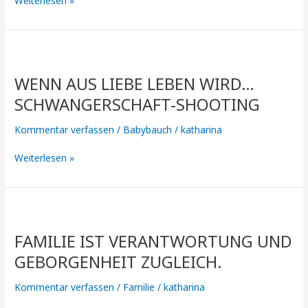
Weiterlesen »
zärtlich
in
Geborgenheit
von
Wenn
uns
aus
geliebt
WENN AUS LIEBE LEBEN WIRD…
Liebe
zu
Leben
SCHWANGERSCHAFT-SHOOTING
werden.“
wird…
schwangerschaft-
Kommentar verfassen
/
Babybauch
/
katharina
shooting
Weiterlesen »
Familie
ist
FAMILIE IST VERANTWORTUNG UND
Verantwortung
und
GEBORGENHEIT ZUGLEICH.
Geborgenheit
zugleich.
Kommentar verfassen
/
Familie
/
katharina