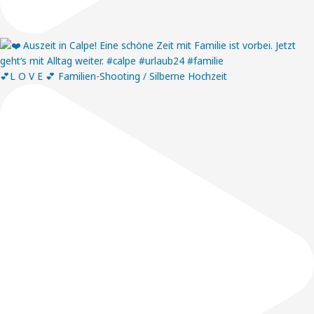
💕L O V E 💕 Familien-Shooting / Silberne Hochzeit