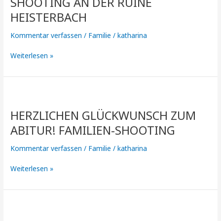
SHOOTING AN DER RUINE
alle
HEISTERBACH
anderen
weg
Kommentar verfassen
/
Familie
/
katharina
sind.
Familien-
Weiterlesen »
Shooting
an
der
Ruine
Herzlichen
Heisterbach
Glückwunsch
HERZLICHEN GLÜCKWUNSCH ZUM
zum
Abitur!
ABITUR! FAMILIEN-SHOOTING
Familien-
Shooting
Kommentar verfassen
/
Familie
/
katharina
Weiterlesen »
OUTDOOR-
Familien-