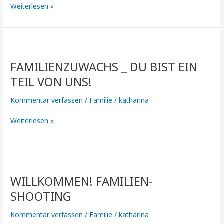
Weiterlesen »
Fa­
mi­
FA­MI­LI­EN­ZU­WACHS _ DU BIST EIN
li­
en­
TEIL VON UNS!
zu­
wachs
Kommentar verfassen
/
Familie
/
katharina
_
Du
Weiterlesen »
bist
ein
Teil
Willkommen!
von
Familien-
uns!
WILLKOMMEN! FAMILIEN-
Shooting
SHOOTING
Kommentar verfassen
/
Familie
/
katharina