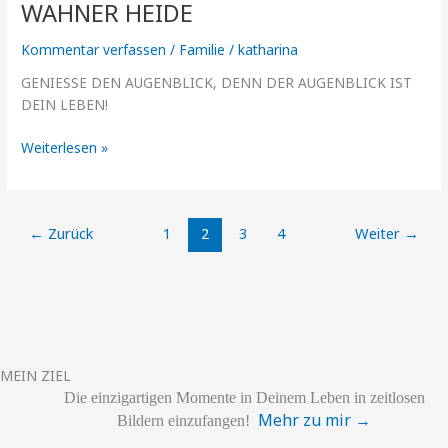
der
WAHNER HEIDE
Wahner
Heide
Kommentar verfassen
/
Familie
/
katharina
GENIESSE DEN AUGENBLICK, DENN DER AUGENBLICK IST
DEIN LEBEN!
Weiterlesen »
←
Zurück
1
2
3
4
Weiter
→
MEIN ZIEL
Die einzigartigen
Momente
in Deinem Leben
in zeitlosen
Mehr zu mir →
Bildern einzufangen!