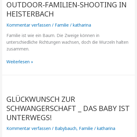
OUTDOOR-FAMILIEN-SHOOTING IN
Shooting
in
HEISTERBACH
Heisterbach
Kommentar verfassen
/
Familie
/
katharina
Familie ist wie ein Baum. Die Zweige können in
unterschiedliche Richtungen wachsen, doch die Wurzeln halten
zusammen.
Weiterlesen »
Glückwunsch
zur
GLÜCKWUNSCH ZUR
Schwangerschaft
_
SCHWANGERSCHAFT _ DAS BABY IST
Das
UNTERWEGS!
Baby
ist
Kommentar verfassen
/
Babybauch
,
Familie
/
katharina
unterwegs!