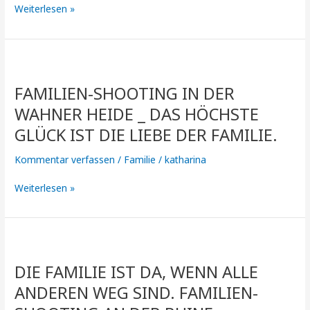
Weiterlesen »
LÄCHELN
AUF
DIE
LIPPEN
Familien-
ZAUBERN.“
Shooting
FAMILIEN-SHOOTING IN DER
in
der
WAHNER HEIDE _ DAS HÖCHSTE
Wahner
GLÜCK IST DIE LIEBE DER FAMILIE.
Heide
_
Kommentar verfassen
/
Familie
/
katharina
Das
höchste
Weiterlesen »
Glück
ist
die
Die
Liebe
Familie
der
DIE FAMILIE IST DA, WENN ALLE
ist
Familie.
da,
ANDEREN WEG SIND. FAMILIEN-
wenn