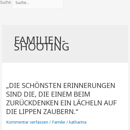
Suche
FAMILIEN-
SHOOTING
„DIE
SCHÖNSTEN
„DIE SCHÖNSTEN ERINNERUNGEN
ERINNERUNGEN
SIND
SIND DIE, DIE EINEM BEIM
DIE,
ZURÜCKDENKEN EIN LÄCHELN AUF
DIE
DIE LIPPEN ZAUBERN.“
EINEM
BEIM
Kommentar verfassen
/
Familie
/
katharina
ZURÜCKDENKEN
EIN