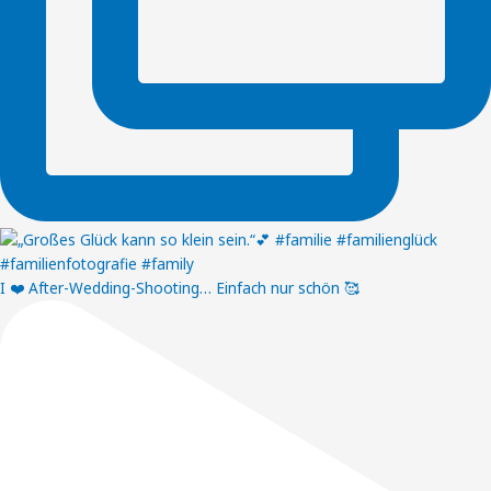
I ❤️ After-Wedding-Shooting… Einfach nur schön 🥰