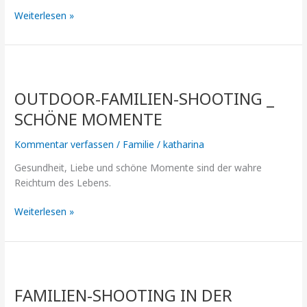
Weiterlesen »
Outdoor-
Familien-
OUTDOOR-FAMILIEN-SHOOTING _
Shooting
_
SCHÖNE MOMENTE
Schöne
Momente
Kommentar verfassen
/
Familie
/
katharina
Gesundheit, Liebe und schöne Momente sind der wahre
Reichtum des Lebens.
Weiterlesen »
Familien-
Shooting
FAMILIEN-SHOOTING IN DER
in