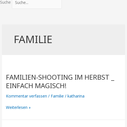
Suche
FAMILIE
Familien-
Shooting
FAMILIEN-SHOOTING IM HERBST _
im
Herbst
EINFACH MAGISCH!
_
Einfach
Kommentar verfassen
/
Familie
/
katharina
magisch!
Weiterlesen »