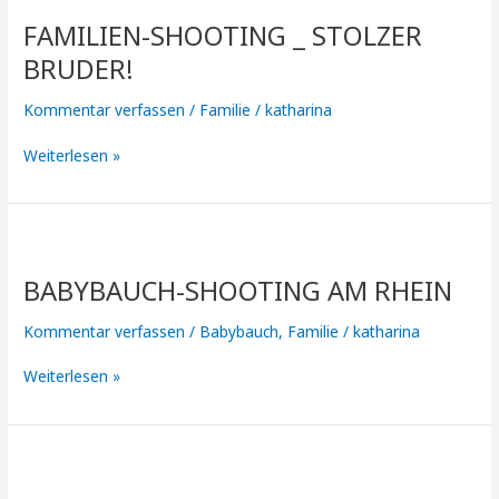
Shooting
FAMILIEN-SHOOTING _ STOLZER
_
Stolzer
BRUDER!
Bruder!
Kommentar verfassen
/
Familie
/
katharina
Weiterlesen »
Babybauch-
shooting
BABYBAUCH-SHOOTING AM RHEIN
am
Rhein
Kommentar verfassen
/
Babybauch
,
Familie
/
katharina
Weiterlesen »
FAMILIEN-
UND