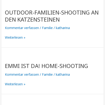
Outdoor-
Familien-
OUTDOOR-FAMILIEN-SHOOTING AN
Shooting
an
DEN KATZENSTEINEN
den
Katzensteinen
Kommentar verfassen
/
Familie
/
katharina
Weiterlesen »
Emmi
ist
EMMI IST DA! HOME-SHOOTING
da!
Home-
Kommentar verfassen
/
Familie
/
katharina
Shooting
Weiterlesen »
Familien-