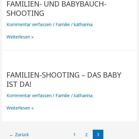
FAMILIEN- UND BABYBAUCH-
BABYBAUCH-
SHOOTING
SHOOTING
Kommentar verfassen
/
Familie
/
katharina
Weiterlesen »
Familien-
shooting
FAMILIEN-SHOOTING – DAS BABY
–
DAS
IST DA!
BABY
IST
Kommentar verfassen
/
Familie
/
katharina
DA!
Weiterlesen »
←
Zurück
1
2
3