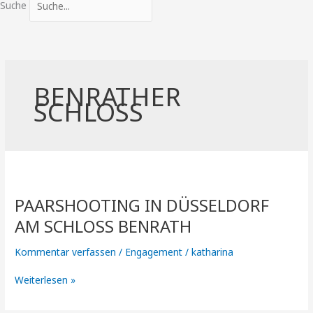
Suche
BENRATHER
SCHLOSS
PaarShooting
in
PAARSHOOTING IN DÜSSELDORF
Düsseldorf
am
AM SCHLOSS BENRATH
Schloss
Benrath
Kommentar verfassen
/
Engagement
/
katharina
Weiterlesen »