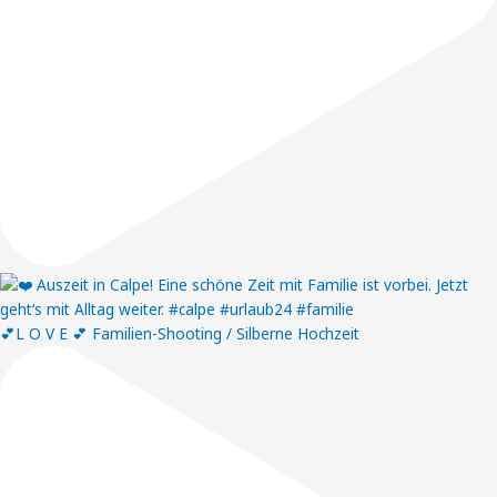
💕L O V E 💕 Familien-Shooting / Silberne Hochzeit