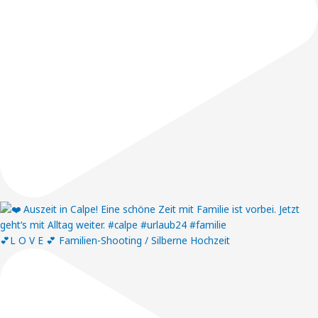
💕L O V E 💕 Familien-Shooting / Silberne Hochzeit